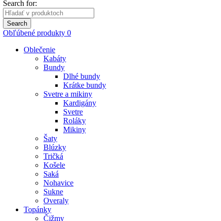
Search for:
Search
Obľúbené produkty
0
Oblečenie
Kabáty
Bundy
Dlhé bundy
Krátke bundy
Svetre a mikiny
Kardigány
Svetre
Roláky
Mikiny
Šaty
Blúzky
Tričká
Košele
Saká
Nohavice
Sukne
Overaly
Topánky
Čižmy