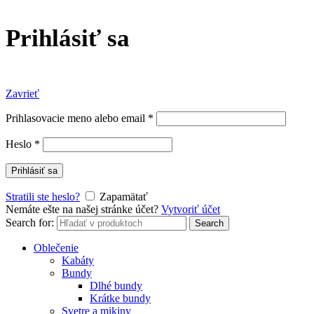
Prihlásiť sa
Zavrieť
Prihlasovacie meno alebo email
*
Heslo
*
Prihlásiť sa
Stratili ste heslo?
Zapamätať
Nemáte ešte na našej stránke účet?
Vytvoriť účet
Search for:
Search
Oblečenie
Kabáty
Bundy
Dlhé bundy
Krátke bundy
Svetre a mikiny