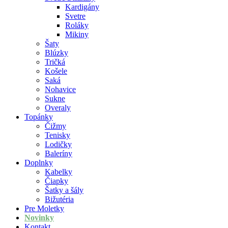
Kardigány
Svetre
Roláky
Mikiny
Šaty
Blúzky
Tričká
Košele
Saká
Nohavice
Sukne
Overaly
Topánky
Čižmy
Tenisky
Lodičky
Baleríny
Doplnky
Kabelky
Čiapky
Šatky a šály
Bižutéria
Pre Moletky
Novinky
Kontakt