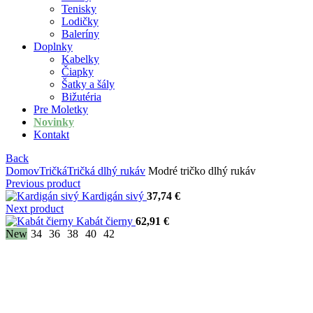
Tenisky
Lodičky
Baleríny
Doplnky
Kabelky
Čiapky
Šatky a šály
Bižutéria
Pre Moletky
Novinky
Kontakt
Back
Domov
Tričká
Tričká dlhý rukáv
Modré tričko dlhý rukáv
Previous product
Kardigán sivý
37,74
€
Next product
Kabát čierny
62,91
€
New
34
36
38
40
42