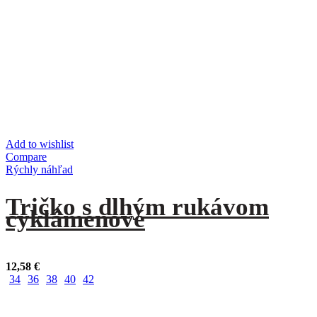
Add to wishlist
Compare
Rýchly náhľad
Tričko s dlhým rukávom
cyklámenové
12,58
€
34
36
38
40
42