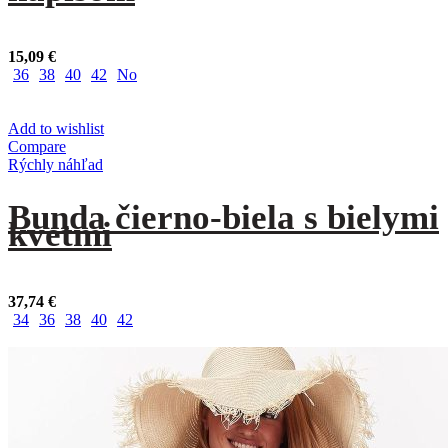
15,09
€
36
38
40
42
No
Add to wishlist
Compare
Rýchly náhľad
Bunda čierno-biela s bielymi
kvetmi
37,74
€
34
36
38
40
42