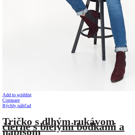
Add to wishlist
Compare
Rýchly náhľad
Tričko s dlhým rukávom
čierne s bielymi bodkami a
nápisom