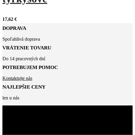
17,62
€
DOPRAVA
Spoľahlivá doprava
VRÁTENIE TOVARU
Do 14 pracovných dní
POTREBUJEM POMOC
Kontaktujte nás
NAJLEPŠIE CENY
len u nás
BUĎTE MEDZI PRVÝMI, KTORÍ SA
NAŠÍCH ZĽAVÁCH
DOZVEDIA O