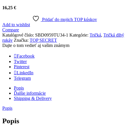
16,25
€
Pridať do mojich TOP kúskov
Add to wishlist
Compare
Katalógové číslo:
SBD0959TU34-1
Kategórie:
Tričká
,
Tričká dlhý
rukáv
Značka:
TOP SECRET
Dajte o tom vedieť aj vašim známym
Facebook
Twitter
Pinterest
LinkedIn
Telegram
Popis
Ďalšie informácie
Shipping & Delivery
Popis
Popis