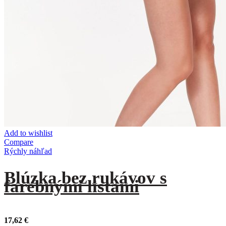
Add to wishlist
Compare
Rýchly náhľad
Blúzka bez rukávov s
farebnými listami
17,62
€