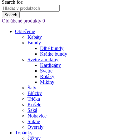
Search for:
Search
Obľúbené produkty
0
Oblečenie
Kabáty
Bundy
Dlhé bundy
Krátke bundy
Svetre a mikiny
Kardigány
Svetre
Roláky
Mikiny
Šaty
Blúzky
Tričká
Košele
Saká
Nohavice
Sukne
Overaly
Topánky
Čižmy