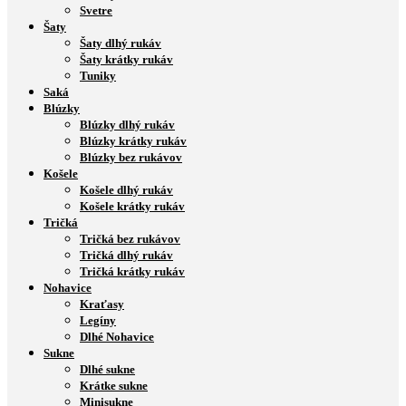
Svetre
Šaty
Šaty dlhý rukáv
Šaty krátky rukáv
Tuniky
Saká
Blúzky
Blúzky dlhý rukáv
Blúzky krátky rukáv
Blúzky bez rukávov
Košele
Košele dlhý rukáv
Košele krátky rukáv
Tričká
Tričká bez rukávov
Tričká dlhý rukáv
Tričká krátky rukáv
Nohavice
Kraťasy
Legíny
Dlhé Nohavice
Sukne
Dlhé sukne
Krátke sukne
Minisukne