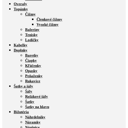
Overaly
Topánky
Čižmy
Členkové čižmy
Vysoké čižmy
Baleríny
Tenisky
Lodičky
Kabelky
Doplnky
Baretky
Čiapky
Kľúčenky
Opasky
Peňaženky
Rukavice
Šatky a šály
Šály
Rolákové šály
Šatky
Šatky na hlavu
Bižutéria
Náhrdelníky
Náramky
Náušnice