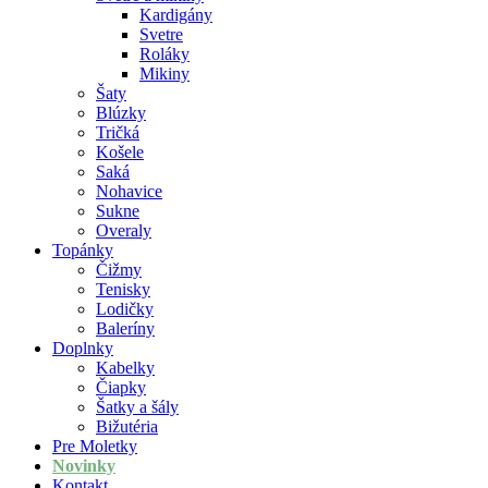
Kardigány
Svetre
Roláky
Mikiny
Šaty
Blúzky
Tričká
Košele
Saká
Nohavice
Sukne
Overaly
Topánky
Čižmy
Tenisky
Lodičky
Baleríny
Doplnky
Kabelky
Čiapky
Šatky a šály
Bižutéria
Pre Moletky
Novinky
Kontakt