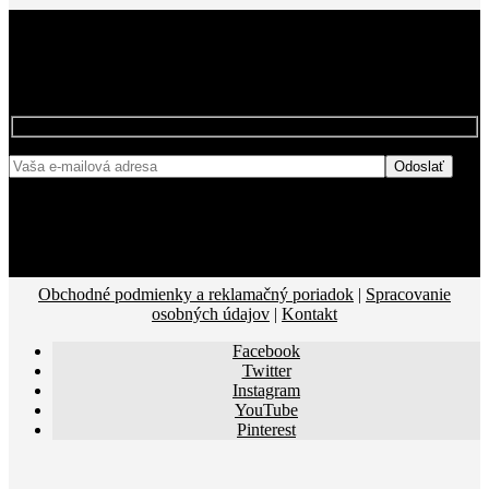
BUĎTE MEDZI PRVÝMI, KTORÍ SA
NAŠÍCH ZĽAVÁCH
DOZVEDIA O
Obchodné podmienky a reklamačný poriadok
|
Spracovanie
osobných údajov
|
Kontakt
Facebook
Twitter
Instagram
YouTube
Pinterest