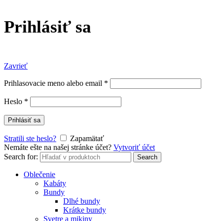
Prihlásiť sa
Zavrieť
Prihlasovacie meno alebo email
*
Heslo
*
Prihlásiť sa
Stratili ste heslo?
Zapamätať
Nemáte ešte na našej stránke účet?
Vytvoriť účet
Search for:
Search
Oblečenie
Kabáty
Bundy
Dlhé bundy
Krátke bundy
Svetre a mikiny