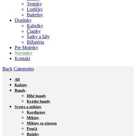
Tenisky
Lodičky
Baleríny
Doplnky
Kabelky
Čiapky
Šatky a šály
Bižutéria
Pre Moletky
Novinky
Kontakt
Back
Categories
All
Kabáty
Bundy
Dlhé bundy
Krátke bundy
Svetre a mikiny
Kardigány
Mikiny
Mikiny so zipsom
Pončá
Roláky