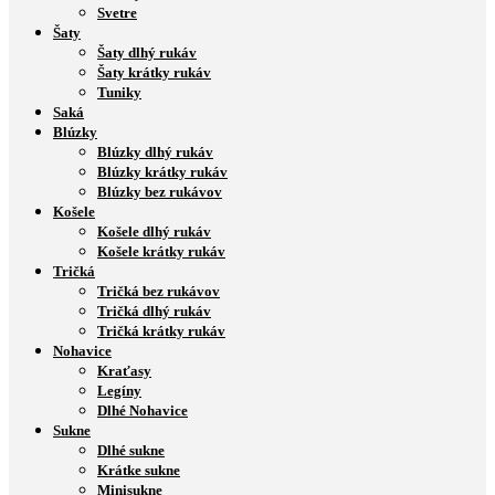
Svetre
Šaty
Šaty dlhý rukáv
Šaty krátky rukáv
Tuniky
Saká
Blúzky
Blúzky dlhý rukáv
Blúzky krátky rukáv
Blúzky bez rukávov
Košele
Košele dlhý rukáv
Košele krátky rukáv
Tričká
Tričká bez rukávov
Tričká dlhý rukáv
Tričká krátky rukáv
Nohavice
Kraťasy
Legíny
Dlhé Nohavice
Sukne
Dlhé sukne
Krátke sukne
Minisukne