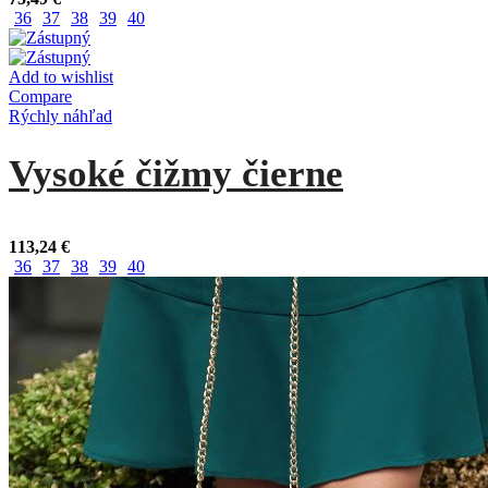
36
37
38
39
40
Add to wishlist
Compare
Rýchly náhľad
Vysoké čižmy čierne
113,24
€
36
37
38
39
40