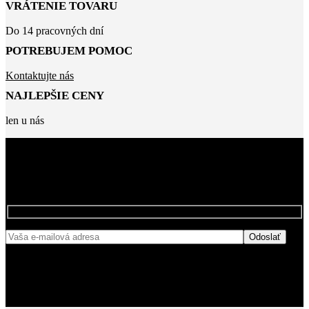
VRÁTENIE TOVARU
Do 14 pracovných dní
POTREBUJEM POMOC
Kontaktujte nás
NAJLEPŠIE CENY
len u nás
BUĎTE MEDZI PRVÝMI, KTORÍ SA
NAŠÍCH ZĽAVÁCH
DOZVEDIA O