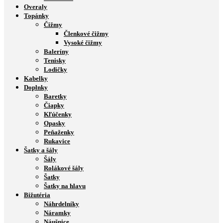
Overaly
Topánky
Čižmy
Členkové čižmy
Vysoké čižmy
Baleríny
Tenisky
Lodičky
Kabelky
Doplnky
Baretky
Čiapky
Kľúčenky
Opasky
Peňaženky
Rukavice
Šatky a šály
Šály
Rolákové šály
Šatky
Šatky na hlavu
Bižutéria
Náhrdelníky
Náramky
Náušnice