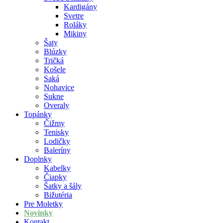
Kardigány
Svetre
Roláky
Mikiny
Šaty
Blúzky
Tričká
Košele
Saká
Nohavice
Sukne
Overaly
Topánky
Čižmy
Tenisky
Lodičky
Baleríny
Doplnky
Kabelky
Čiapky
Šatky a šály
Bižutéria
Pre Moletky
Novinky
Kontakt