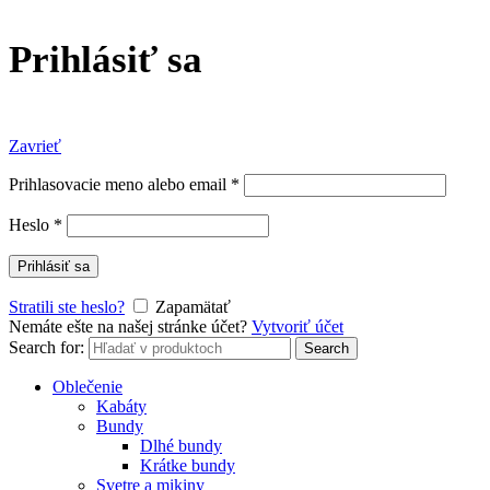
Prihlásiť sa
Zavrieť
Prihlasovacie meno alebo email
*
Heslo
*
Prihlásiť sa
Stratili ste heslo?
Zapamätať
Nemáte ešte na našej stránke účet?
Vytvoriť účet
Search for:
Search
Oblečenie
Kabáty
Bundy
Dlhé bundy
Krátke bundy
Svetre a mikiny