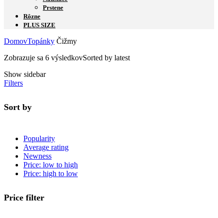
Prstene
Rôzne
PLUS SIZE
Domov
Topánky
Čižmy
Zobrazuje sa 6 výsledkov
Sorted by latest
Show sidebar
Filters
Sort by
Popularity
Average rating
Newness
Price: low to high
Price: high to low
Price filter