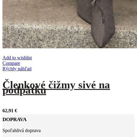
Add to wishlist
Compare
Rýchly náhľad
Členkové čižmy sivé na
podpätku
62,91
€
DOPRAVA
Spoľahlivá doprava