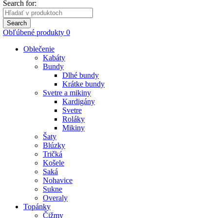
Search for:
Search
Obľúbené produkty
0
Oblečenie
Kabáty
Bundy
Dlhé bundy
Krátke bundy
Svetre a mikiny
Kardigány
Svetre
Roláky
Mikiny
Šaty
Blúzky
Tričká
Košele
Saká
Nohavice
Sukne
Overaly
Topánky
Čižmy