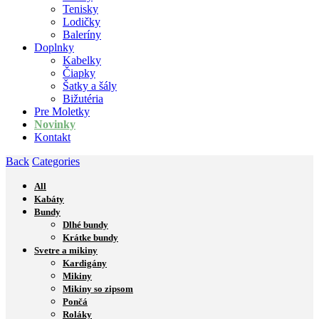
Tenisky
Lodičky
Baleríny
Doplnky
Kabelky
Čiapky
Šatky a šály
Bižutéria
Pre Moletky
Novinky
Kontakt
Back
Categories
All
Kabáty
Bundy
Dlhé bundy
Krátke bundy
Svetre a mikiny
Kardigány
Mikiny
Mikiny so zipsom
Pončá
Roláky