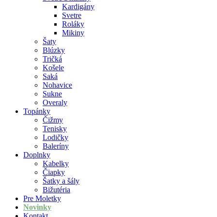
Kardigány
Svetre
Roláky
Mikiny
Šaty
Blúzky
Tričká
Košele
Saká
Nohavice
Sukne
Overaly
Topánky
Čižmy
Tenisky
Lodičky
Baleríny
Doplnky
Kabelky
Čiapky
Šatky a šály
Bižutéria
Pre Moletky
Novinky
Kontakt