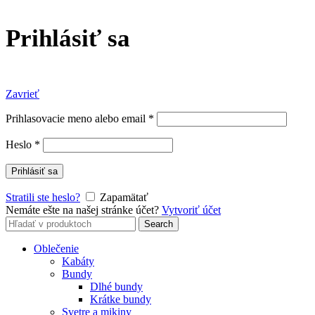
Prihlásiť sa
Zavrieť
Prihlasovacie meno alebo email
*
Heslo
*
Prihlásiť sa
Stratili ste heslo?
Zapamätať
Nemáte ešte na našej stránke účet?
Vytvoriť účet
Search
Search
for:
Oblečenie
Kabáty
Bundy
Dlhé bundy
Krátke bundy
Svetre a mikiny