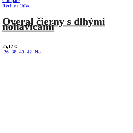
Compare
Rýchly náhľad
Overal čierny s dlhými
nohavicami
25,17
€
36
38
40
42
No