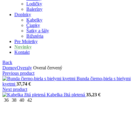
Lodičky
Baleríny
Doplnky
Kabelky
Čiapky
Šatky a šály
Bižutéria
Pre Moletky
Novinky
Kontakt
Back
Domov
Overaly
Overal červený
Previous product
Bunda čierno-biela s bielymi
kvetmi
37,74
€
Next product
Kabelka žltá pletená
35,23
€
36
38
40
42