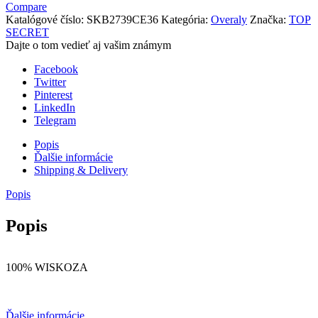
Compare
Katalógové číslo:
SKB2739CE36
Kategória:
Overaly
Značka:
TOP
SECRET
Dajte o tom vedieť aj vašim známym
Facebook
Twitter
Pinterest
LinkedIn
Telegram
Popis
Ďalšie informácie
Shipping & Delivery
Popis
Popis
100% WISKOZA
Ďalšie informácie