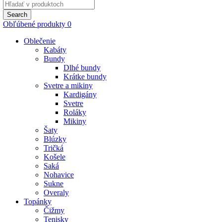
Search
for:
Search
Obľúbené produkty
0
Oblečenie
Kabáty
Bundy
Dlhé bundy
Krátke bundy
Svetre a mikiny
Kardigány
Svetre
Roláky
Mikiny
Šaty
Blúzky
Tričká
Košele
Saká
Nohavice
Sukne
Overaly
Topánky
Čižmy
Tenisky