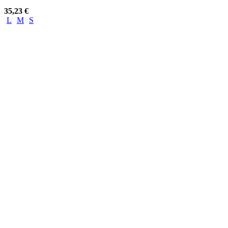
35,23
€
L
M
S