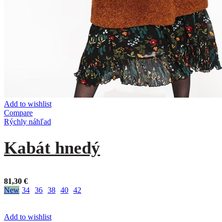
Add to wishlist
Compare
Rýchly náhľad
Kabát hnedý
81,30
€
New
34
36
38
40
42
Add to wishlist