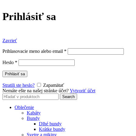
Prihlásiť sa
Zavrieť
Prihlasovacie meno alebo email
*
Heslo
*
Prihlásiť sa
Stratili ste heslo?
Zapamätať
Nemáte ešte na našej stránke účet?
Vytvoriť účet
Search
Search
for:
Oblečenie
Kabáty
Bundy
Dlhé bundy
Krátke bundy
Svetre a mikiny