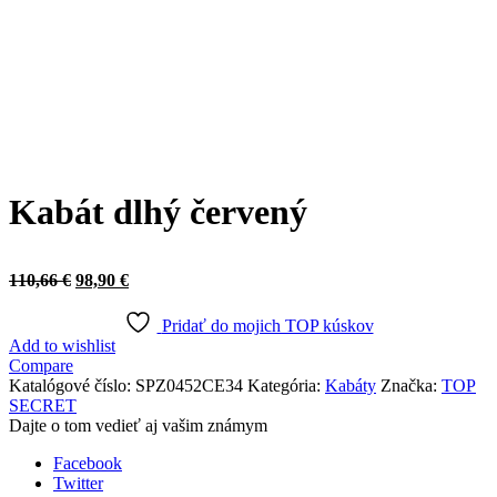
Click to enlarge
Kabát dlhý červený
Original
Current
110,66
€
98,90
€
price
price
was:
is:
Pridať do mojich TOP kúskov
110,66 €.
98,90 €.
Add to wishlist
Compare
Katalógové číslo:
SPZ0452CE34
Kategória:
Kabáty
Značka:
TOP
SECRET
Dajte o tom vedieť aj vašim známym
Facebook
Twitter