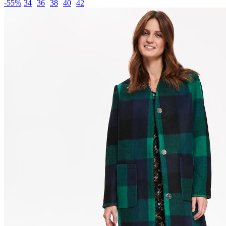
-55%
34
36
38
40
42