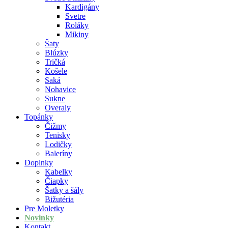
Kardigány
Svetre
Roláky
Mikiny
Šaty
Blúzky
Tričká
Košele
Saká
Nohavice
Sukne
Overaly
Topánky
Čižmy
Tenisky
Lodičky
Baleríny
Doplnky
Kabelky
Čiapky
Šatky a šály
Bižutéria
Pre Moletky
Novinky
Kontakt