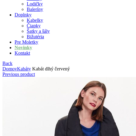
Lodičky
Baleríny
Doplnky
Kabelky
Čiapky
Šatky a šály
Bižutéria
Pre Moletky
Novinky
Kontakt
Back
Domov
Kabáty
Kabát dlhý červený
Previous product