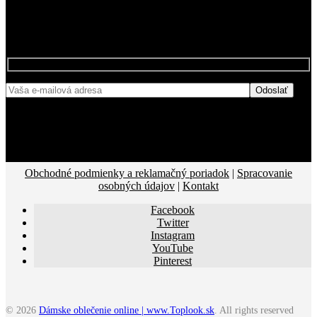
BUĎTE MEDZI PRVÝMI, KTORÍ SA
NAŠÍCH ZĽAVÁCH
DOZVEDIA O
Obchodné podmienky a reklamačný poriadok
|
Spracovanie
osobných údajov
|
Kontakt
Facebook
Twitter
Instagram
YouTube
Pinterest
© 2026
Dámske oblečenie online | www.Toplook.sk
. All rights reserved