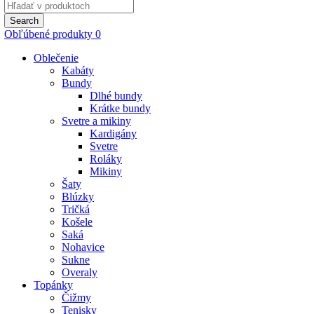
Search
for:
Search
Obľúbené produkty
0
Oblečenie
Kabáty
Bundy
Dlhé bundy
Krátke bundy
Svetre a mikiny
Kardigány
Svetre
Roláky
Mikiny
Šaty
Blúzky
Tričká
Košele
Saká
Nohavice
Sukne
Overaly
Topánky
Čižmy
Tenisky