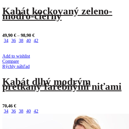
Kabát kockovaný zeleno-
modro-čierny
Price
49,90
€
–
98,90
€
range:
34
36
38
40
42
49,90 €
through
98,90 €
Add to wishlist
Compare
Rýchly náhľad
Kabát dlhý modrým
pretkaný farebnými niťami
70,46
€
34
36
38
40
42