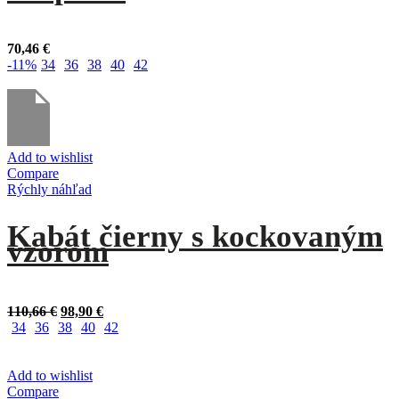
70,46
€
-11%
34
36
38
40
42
Add to wishlist
Compare
Rýchly náhľad
Kabát čierny s kockovaným
vzorom
Original
Current
110,66
€
98,90
€
price
price
34
36
38
40
42
was:
is:
110,66 €.
98,90 €.
Add to wishlist
Compare