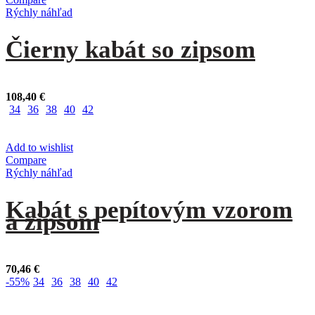
Rýchly náhľad
Čierny kabát so zipsom
108,40
€
34
36
38
40
42
Add to wishlist
Compare
Rýchly náhľad
Kabát s pepítovým vzorom
a zipsom
70,46
€
-55%
34
36
38
40
42