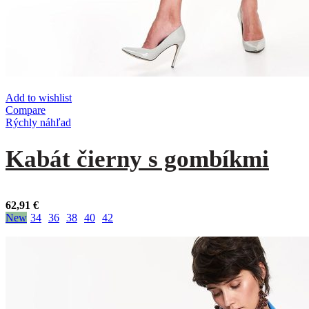
Add to wishlist
Compare
Rýchly náhľad
Kabát čierny s gombíkmi
62,91
€
New
34
36
38
40
42