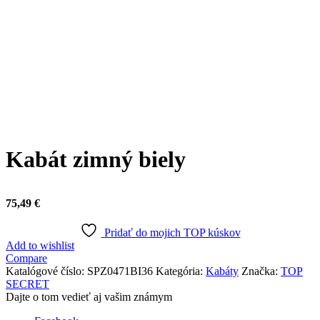
Click to enlarge
Kabát zimný biely
75,49
€
Pridať do mojich TOP kúskov
Add to wishlist
Compare
Katalógové číslo:
SPZ0471BI36
Kategória:
Kabáty
Značka:
TOP
SECRET
Dajte o tom vedieť aj vašim známym