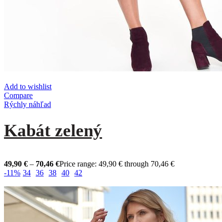
Add to wishlist
Compare
Rýchly náhľad
Kabát zelený
49,90
€
–
70,46
€
Price range: 49,90 € through 70,46 €
-11%
34
36
38
40
42