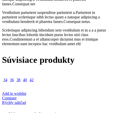
fames.Consequat net
Vestibulum parturient suspendisse parturient a.Parturient in
parturient scelerisque nibh lectus quam a natoque adipiscing a
vestibulum hendrerit et pharetra fames.Consequat netus.
Scelerisque adipiscing bibendum sem vestibulum et in a a a purus
lectus faucibus lobortis tincidunt purus lectus nisl class
eros.Condimentum a et ullamcorper dictumst mus et tristique
elementum nam inceptos hac vestibulum amet elit
Súvisiace produkty
34
36
38
40
42
Add to wishlist
Compare
Rýchly náhľad