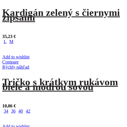
Kardigán zelený s čiernymi
zipsami
35,23
€
L
M
Add to wishlist
Compare
Rýchly náhľad
Tričko s krátkym rukávom
biele a modrou sovou
10,06
€
34
36
40
42
Add to wishlist