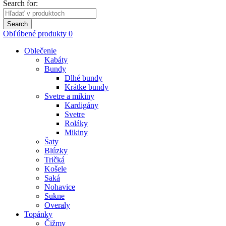
Search for:
Search
Obľúbené produkty
0
Oblečenie
Kabáty
Bundy
Dlhé bundy
Krátke bundy
Svetre a mikiny
Kardigány
Svetre
Roláky
Mikiny
Šaty
Blúzky
Tričká
Košele
Saká
Nohavice
Sukne
Overaly
Topánky
Čižmy