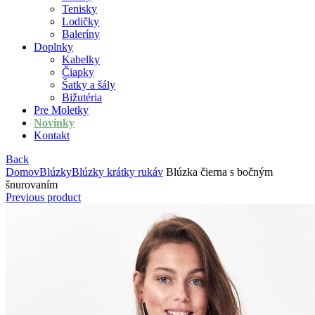
Tenisky
Lodičky
Baleríny
Doplnky
Kabelky
Čiapky
Šatky a šály
Bižutéria
Pre Moletky
Novinky
Kontakt
Back
Domov
Blúzky
Blúzky krátky rukáv
Blúzka čierna s bočným
šnurovaním
Previous product