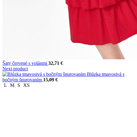
Šaty červené s volánmi
32,71
€
Next product
Blúzka tmavosivá s
bočným šnurovaním
15,09
€
L
M
S
XS