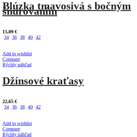
Blúzka tmavosivá s bočným
šnurovaním
15,09
€
34
36
38
40
42
Add to wishlist
Compare
Rýchly náhľad
Džínsové kraťasy
22,65
€
34
36
38
40
42
Add to wishlist
Compare
Rýchly náhľad