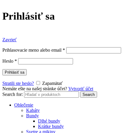
Prihlásiť sa
Zavrieť
Prihlasovacie meno alebo email
*
Heslo
*
Prihlásiť sa
Stratili ste heslo?
Zapamätať
Nemáte ešte na našej stránke účet?
Vytvoriť účet
Search for:
Search
Oblečenie
Kabáty
Bundy
Dlhé bundy
Krátke bundy
Svetre a mikiny