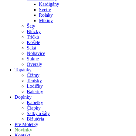
Kardigány
Svetre
Roláky
Mikiny
Šaty
Blúzky
Tričká
Košele
Saká
Nohavice
Sukne
Overaly
Topánky
Čižmy
Tenisky
Lodičky
Baleríny
Doplnky
Kabelky
Čiapky
Šatky a šály
Bižutéria
Pre Moletky
Novinky
Kontakt