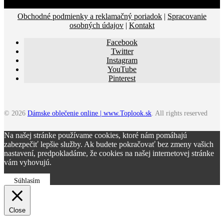
Obchodné podmienky a reklamačný poriadok
|
Spracovanie
osobných údajov
|
Kontakt
Facebook
Twitter
Instagram
YouTube
Pinterest
© 2026
Dámske oblečenie online | www.Toplook.sk
. All rights reserved
Na našej stránke používame cookies, ktoré nám pomáhajú
zabezpečiť lepšie služby. Ak budete pokračovať bez zmeny vašich
nastavení, predpokladáme, že cookies na našej internetovej stránke
vám vyhovujú.
Súhlasím
Close