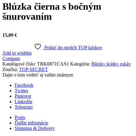
Blúzka čierna s bočným
šnurovaním
15,09
€
Pridať do mojich TOP kúskov
Add to wishlist
Compare
Katalógové číslo:
TBK0871CAS1
Kategória:
Blúzky krátky rukáv
Značka:
TOP SECRET
Dajte o tom vedieť aj vašim známym
Facebook
Twitter
Pinterest
LinkedIn
Telegram
Popis
Ďalšie informácie
Shipping & Delivery