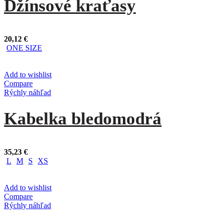
Džínsové kraťasy
20,12
€
ONE SIZE
Add to wishlist
Compare
Rýchly náhľad
Kabelka bledomodrá
35,23
€
L
M
S
XS
Add to wishlist
Compare
Rýchly náhľad