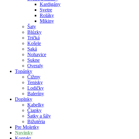
Kardigány
Svetre
Roláky
Mikiny
Šaty
Blúzky
Tričká
Košele
Saká
Nohavice
Sukne
Overaly
Topánky
Čižmy
Tenisky
Lodičky
Baleríny
Doplnky
Kabelky
Čiapky
Šatky a šály
Bižutéria
Pre Moletky
Novinky
Kontakt