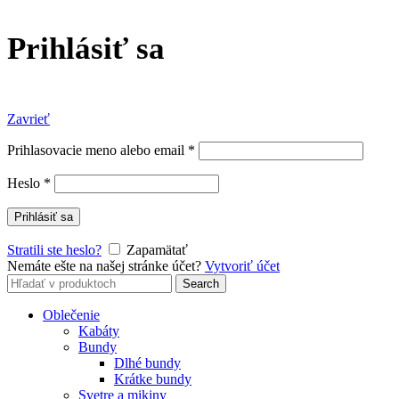
Prihlásiť sa
Zavrieť
Prihlasovacie meno alebo email
*
Heslo
*
Prihlásiť sa
Stratili ste heslo?
Zapamätať
Nemáte ešte na našej stránke účet?
Vytvoriť účet
Search
Search
for:
Oblečenie
Kabáty
Bundy
Dlhé bundy
Krátke bundy
Svetre a mikiny