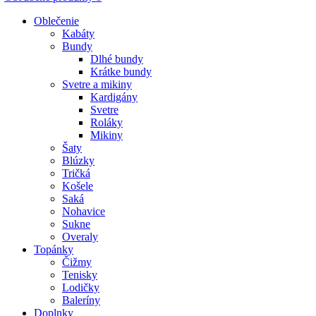
Oblečenie
Kabáty
Bundy
Dlhé bundy
Krátke bundy
Svetre a mikiny
Kardigány
Svetre
Roláky
Mikiny
Šaty
Blúzky
Tričká
Košele
Saká
Nohavice
Sukne
Overaly
Topánky
Čižmy
Tenisky
Lodičky
Baleríny
Doplnky