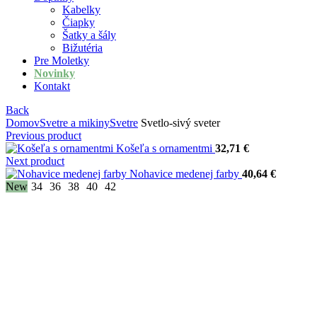
Kabelky
Čiapky
Šatky a šály
Bižutéria
Pre Moletky
Novinky
Kontakt
Back
Domov
Svetre a mikiny
Svetre
Svetlo-sivý sveter
Previous product
Košeľa s ornamentmi
32,71
€
Next product
Nohavice medenej farby
40,64
€
New
34
36
38
40
42