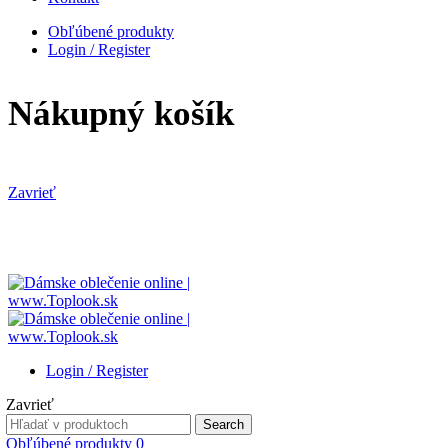
Obľúbené produkty
Login / Register
Nákupný košík
Zavrieť
Login / Register
Zavrieť
Search
Search
for:
Obľúbené produkty
0