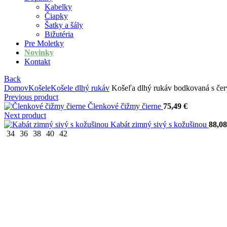
Kabelky
Čiapky
Šatky a šály
Bižutéria
Pre Moletky
Novinky
Kontakt
Back
Domov
Košele
Košele dlhý rukáv
Košeľa dlhý rukáv bodkovaná s če
Previous product
Členkové čižmy čierne
75,49
€
Next product
Kabát zimný sivý s kožušinou
88,0
34
36
38
40
42