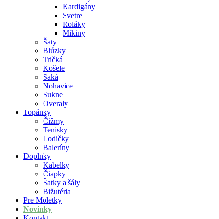
Kardigány
Svetre
Roláky
Mikiny
Šaty
Blúzky
Tričká
Košele
Saká
Nohavice
Sukne
Overaly
Topánky
Čižmy
Tenisky
Lodičky
Baleríny
Doplnky
Kabelky
Čiapky
Šatky a šály
Bižutéria
Pre Moletky
Novinky
Kontakt