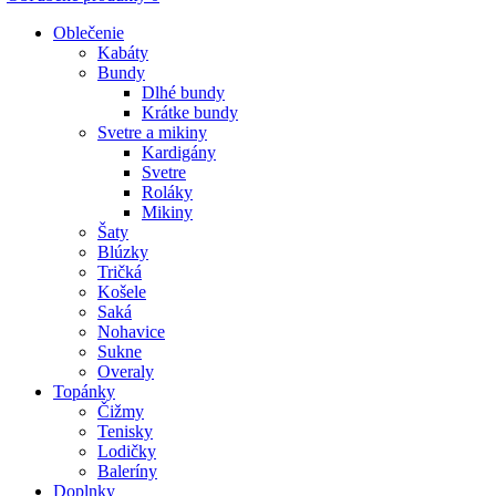
Oblečenie
Kabáty
Bundy
Dlhé bundy
Krátke bundy
Svetre a mikiny
Kardigány
Svetre
Roláky
Mikiny
Šaty
Blúzky
Tričká
Košele
Saká
Nohavice
Sukne
Overaly
Topánky
Čižmy
Tenisky
Lodičky
Baleríny
Doplnky