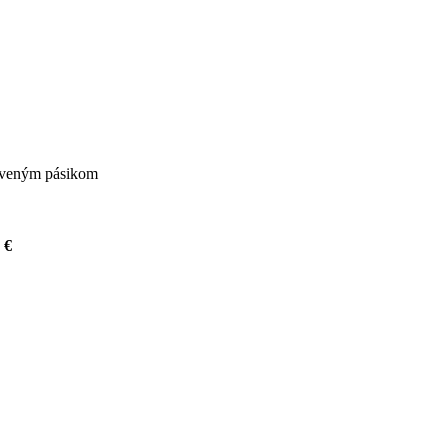
rveným pásikom
8
€