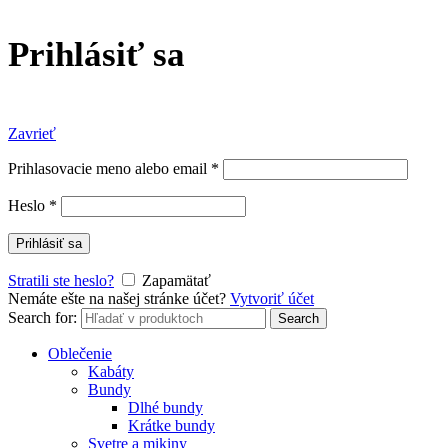
Prihlásiť sa
Zavrieť
Prihlasovacie meno alebo email
*
Heslo
*
Prihlásiť sa
Stratili ste heslo?
Zapamätať
Nemáte ešte na našej stránke účet?
Vytvoriť účet
Search for:
Search
Oblečenie
Kabáty
Bundy
Dlhé bundy
Krátke bundy
Svetre a mikiny