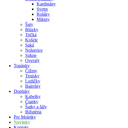
Kardigány
Svetre
Roláky
Mikiny
Šaty
Blúzky
Tričká
Košele
Saká
Nohavice
Sukne
Overaly
Topánky
Čižmy
Tenisky
Lodičky
Baleríny
Doplnky
Kabelky
Čiapky
Šatky a šály
Bižutéria
Pre Moletky
Novinky
Kontakt