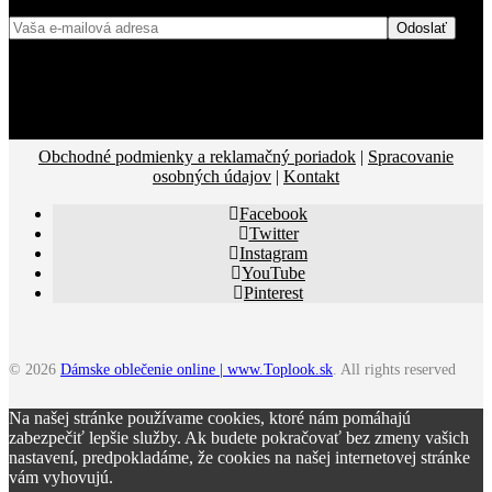
Obchodné podmienky a reklamačný poriadok
|
Spracovanie
osobných údajov
|
Kontakt
Facebook
Twitter
Instagram
YouTube
Pinterest
© 2026
Dámske oblečenie online | www.Toplook.sk
. All rights reserved
Na našej stránke používame cookies, ktoré nám pomáhajú
zabezpečiť lepšie služby. Ak budete pokračovať bez zmeny vašich
nastavení, predpokladáme, že cookies na našej internetovej stránke
vám vyhovujú.