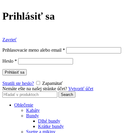
Prihlásiť sa
Zavrieť
Prihlasovacie meno alebo email
*
Heslo
*
Prihlásiť sa
Stratili ste heslo?
Zapamätať
Nemáte ešte na našej stránke účet?
Vytvoriť účet
Search
Search
for:
Oblečenie
Kabáty
Bundy
Dlhé bundy
Krátke bundy
Svetre a mikiny