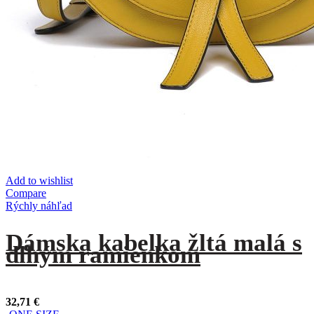
Add to wishlist
Compare
Rýchly náhľad
Dámska kabelka žltá malá s
dlhým ramienkom
32,71
€