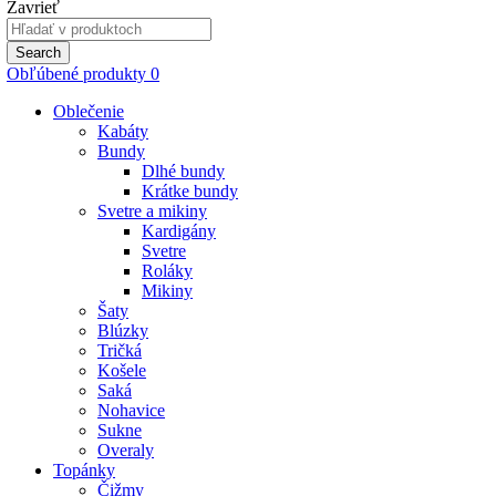
Zavrieť
Search
for:
Search
Obľúbené produkty
0
Oblečenie
Kabáty
Bundy
Dlhé bundy
Krátke bundy
Svetre a mikiny
Kardigány
Svetre
Roláky
Mikiny
Šaty
Blúzky
Tričká
Košele
Saká
Nohavice
Sukne
Overaly
Topánky
Čižmy