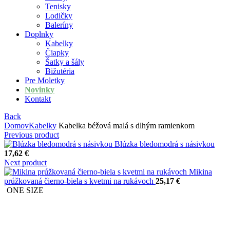
Tenisky
Lodičky
Baleríny
Doplnky
Kabelky
Čiapky
Šatky a šály
Bižutéria
Pre Moletky
Novinky
Kontakt
Back
Domov
Kabelky
Kabelka béžová malá s dlhým ramienkom
Previous product
Blúzka bledomodrá s násivkou
17,62
€
Next product
Mikina
prúžkovaná čierno-biela s kvetmi na rukávoch
25,17
€
ONE SIZE