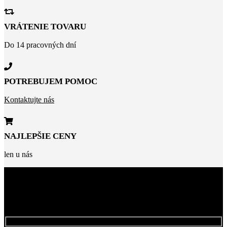
VRÁTENIE TOVARU
Do 14 pracovných dní
POTREBUJEM POMOC
Kontaktujte nás
NAJLEPŠIE CENY
len u nás
BUĎTE MEDZI PRVÝMI, KTORÍ SA
NAŠÍCH ZĽAVÁCH
DOZVEDIA O