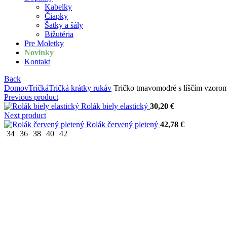
Kabelky
Čiapky
Šatky a šály
Bižutéria
Pre Moletky
Novinky
Kontakt
Back
Domov
Tričká
Tričká krátky rukáv
Tričko tmavomodré s líščím vzoro
Previous product
Rolák biely elastický
30,20
€
Next product
Rolák červený pletený
42,78
€
34
36
38
40
42