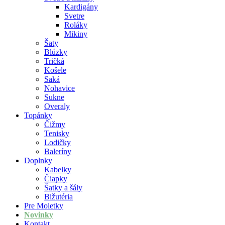
Kardigány
Svetre
Roláky
Mikiny
Šaty
Blúzky
Tričká
Košele
Saká
Nohavice
Sukne
Overaly
Topánky
Čižmy
Tenisky
Lodičky
Baleríny
Doplnky
Kabelky
Čiapky
Šatky a šály
Bižutéria
Pre Moletky
Novinky
Kontakt