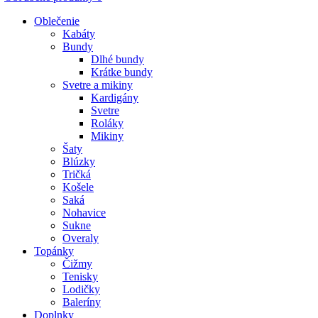
Oblečenie
Kabáty
Bundy
Dlhé bundy
Krátke bundy
Svetre a mikiny
Kardigány
Svetre
Roláky
Mikiny
Šaty
Blúzky
Tričká
Košele
Saká
Nohavice
Sukne
Overaly
Topánky
Čižmy
Tenisky
Lodičky
Baleríny
Doplnky