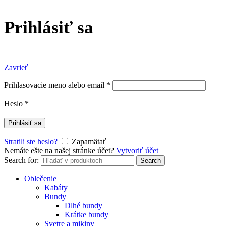
Prihlásiť sa
Zavrieť
Prihlasovacie meno alebo email
*
Heslo
*
Prihlásiť sa
Stratili ste heslo?
Zapamätať
Nemáte ešte na našej stránke účet?
Vytvoriť účet
Search for:
Search
Oblečenie
Kabáty
Bundy
Dlhé bundy
Krátke bundy
Svetre a mikiny