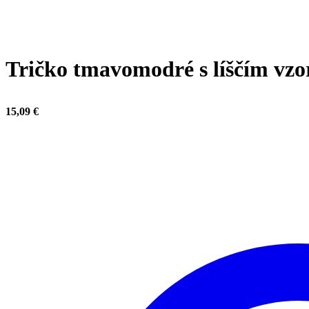
Click to enlarge
Tričko tmavomodré s líščím vz
15,09
€