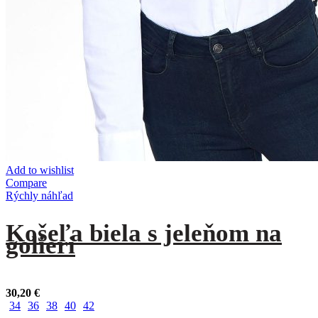
Add to wishlist
Compare
Rýchly náhľad
Košeľa biela s jeleňom na
golieri
30,20
€
34
36
38
40
42