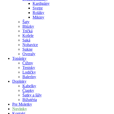
Kardigány
Svetre
Roláky
Mikiny
Šaty
Blúzky
Tričká
Košele
Saká
Nohavice
Sukne
Overaly
Topánky
Čižmy
Tenisky
Lodičky
Baleríny
Doplnky
Kabelky
Čiapky
Šatky a šály
Bižutéria
Pre Moletky
Novinky
Kontakt