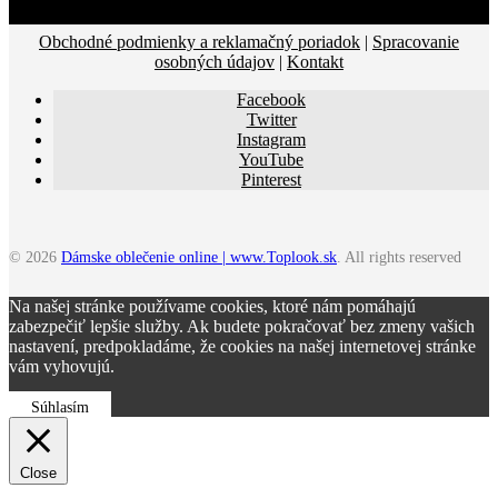
Obchodné podmienky a reklamačný poriadok
|
Spracovanie
osobných údajov
|
Kontakt
Facebook
Twitter
Instagram
YouTube
Pinterest
© 2026
Dámske oblečenie online | www.Toplook.sk
. All rights reserved
Na našej stránke používame cookies, ktoré nám pomáhajú
zabezpečiť lepšie služby. Ak budete pokračovať bez zmeny vašich
nastavení, predpokladáme, že cookies na našej internetovej stránke
vám vyhovujú.
Súhlasím
Close