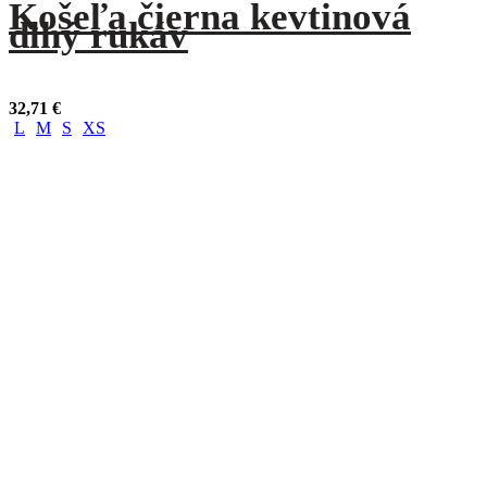
Košeľa čierna kevtinová
dlhý rukáv
32,71
€
L
M
S
XS