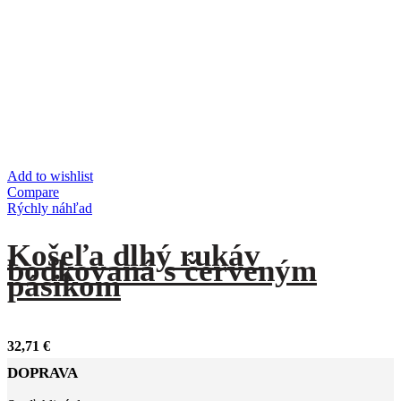
Add to wishlist
Compare
Rýchly náhľad
Košeľa dlhý rukáv
bodkovaná s červeným
pásikom
32,71
€
DOPRAVA