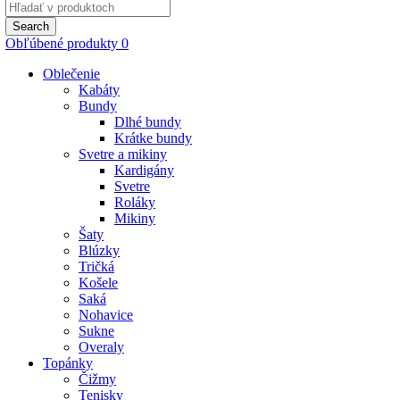
Search
for:
Search
Obľúbené produkty
0
Oblečenie
Kabáty
Bundy
Dlhé bundy
Krátke bundy
Svetre a mikiny
Kardigány
Svetre
Roláky
Mikiny
Šaty
Blúzky
Tričká
Košele
Saká
Nohavice
Sukne
Overaly
Topánky
Čižmy
Tenisky