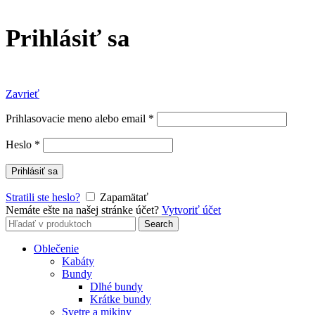
Prihlásiť sa
Zavrieť
Prihlasovacie meno alebo email
*
Heslo
*
Prihlásiť sa
Stratili ste heslo?
Zapamätať
Nemáte ešte na našej stránke účet?
Vytvoriť účet
Search
Search
for:
Oblečenie
Kabáty
Bundy
Dlhé bundy
Krátke bundy
Svetre a mikiny