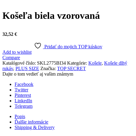
Click to enlarge
Košeľa biela vzorovaná
32,52
€
Pridať do mojich TOP kúskov
Add to wishlist
Compare
Katalógové číslo:
SKL2775BI34
Kategórie:
Košele
,
Košele dlhý
rukáv
,
PLUS SIZE
Značka:
TOP SECRET
Dajte o tom vedieť aj vašim známym
Facebook
Twitter
Pinterest
LinkedIn
Telegram
Popis
Ďalšie informácie
Shipping & Delivery