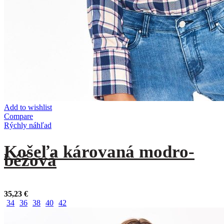
Add to wishlist
Compare
Rýchly náhľad
Košeľa károvaná modro-
béžová
35,23
€
34
36
38
40
42