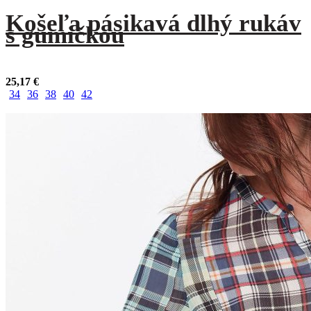
Košeľa pásikavá dlhý rukáv
s gumičkou
25,17
€
34
36
38
40
42