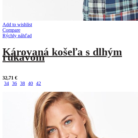
Add to wishlist
Compare
Rýchly náhľad
Károvaná košeľa s dlhým
rukávom
32,71
€
34
36
38
40
42