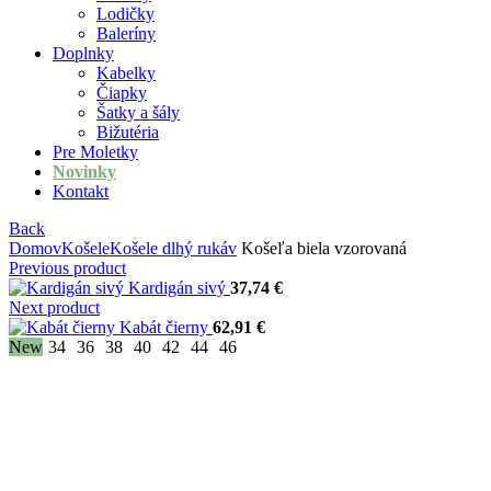
Lodičky
Baleríny
Doplnky
Kabelky
Čiapky
Šatky a šály
Bižutéria
Pre Moletky
Novinky
Kontakt
Back
Domov
Košele
Košele dlhý rukáv
Košeľa biela vzorovaná
Previous product
Kardigán sivý
37,74
€
Next product
Kabát čierny
62,91
€
New
34
36
38
40
42
44
46