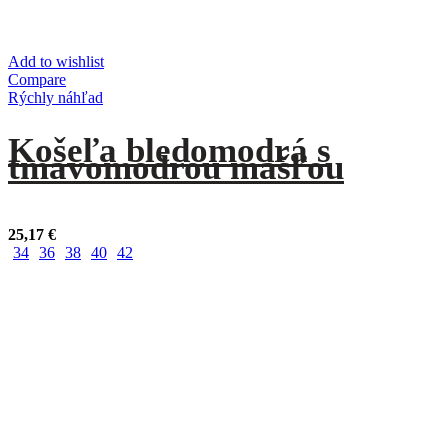
Add to wishlist
Compare
Rýchly náhľad
Košeľa bledomodrá s
tmavomodrou mašľou
25,17
€
34
36
38
40
42