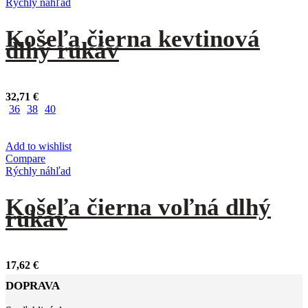
Rýchly náhľad
Košeľa čierna kevtinová
dlhý rukáv
32,71
€
36
38
40
Add to wishlist
Compare
Rýchly náhľad
Košeľa čierna voľná dlhý
rukáv
17,62
€
DOPRAVA