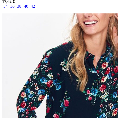
17,62
€
34
36
38
40
42