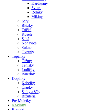
Kardigány
Svetre
Roláky
Mikiny
Šaty
Blúzky
Tričká
Košele
Saká
Nohavice
Sukne
Overaly
Topánky
Čižmy
Tenisky
Lodičky
Baleríny
Doplnky
Kabelky
Čiapky
Šatky a šály
Bižutéria
Pre Moletky
Novinky
Kontakt