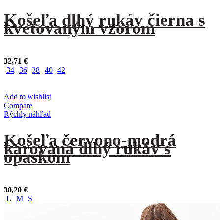
Košeľa dlhý rukáv čierna s
kvetovaným vzorom
32,71
€
34
36
38
40
42
Add to wishlist
Compare
Rýchly náhľad
Košeľa červono-modrá
károvaná dlhý rukáv s
opaskom
30,20
€
L
M
S