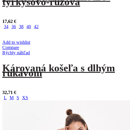
tyrkysovo-ružová
17,62
€
34
36
38
40
42
Add to wishlist
Compare
Rýchly náhľad
Károvaná košeľa s dlhým
rukávom
32,71
€
L
M
S
XS