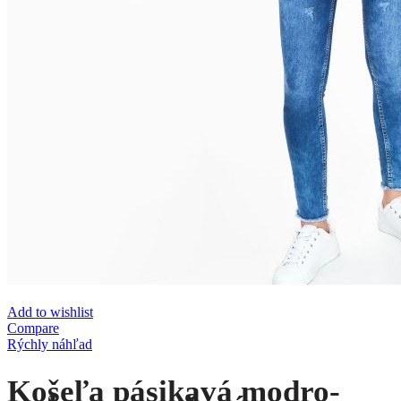
Add to wishlist
Compare
Rýchly náhľad
Košeľa pásikavá modro-