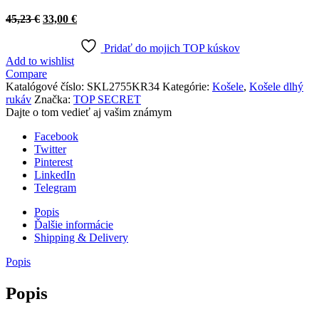
Original
Current
45,23
€
33,00
€
price
price
was:
is:
Pridať do mojich TOP kúskov
45,23 €.
33,00 €.
Add to wishlist
Compare
Katalógové číslo:
SKL2755KR34
Kategórie:
Košele
,
Košele dlhý
rukáv
Značka:
TOP SECRET
Dajte o tom vedieť aj vašim známym
Facebook
Twitter
Pinterest
LinkedIn
Telegram
Popis
Ďalšie informácie
Shipping & Delivery
Popis
Popis