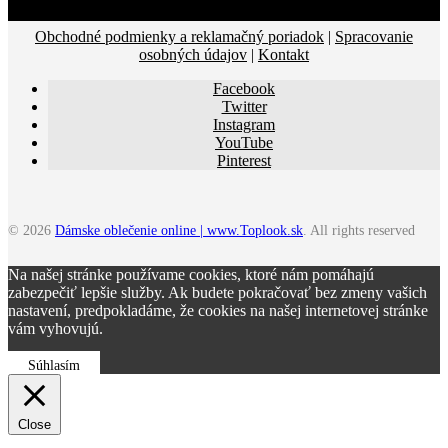
Obchodné podmienky a reklamačný poriadok
|
Spracovanie
osobných údajov
|
Kontakt
Facebook
Twitter
Instagram
YouTube
Pinterest
© 2026
Dámske oblečenie online | www.Toplook.sk
. All rights reserved
Na našej stránke používame cookies, ktoré nám pomáhajú
zabezpečiť lepšie služby. Ak budete pokračovať bez zmeny vašich
nastavení, predpokladáme, že cookies na našej internetovej stránke
vám vyhovujú.
Súhlasím
Close