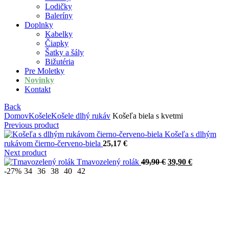
Lodičky
Baleríny
Doplnky
Kabelky
Čiapky
Šatky a šály
Bižutéria
Pre Moletky
Novinky
Kontakt
Back
Domov
Košele
Košele dlhý rukáv
Košeľa biela s kvetmi
Previous product
Košeľa s dlhým
rukávom čierno-červeno-biela
25,17
€
Next product
Original
Current
Tmavozelený rolák
49,90
€
39,90
€
price
price
-27%
34
36
38
40
42
was:
is:
49,90 €.
39,90 €.