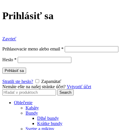
Prihlásiť sa
Zavrieť
Prihlasovacie meno alebo email
*
Heslo
*
Prihlásiť sa
Stratili ste heslo?
Zapamätať
Nemáte ešte na našej stránke účet?
Vytvoriť účet
Search
Search
for:
Oblečenie
Kabáty
Bundy
Dlhé bundy
Krátke bundy
Svetre a mikiny