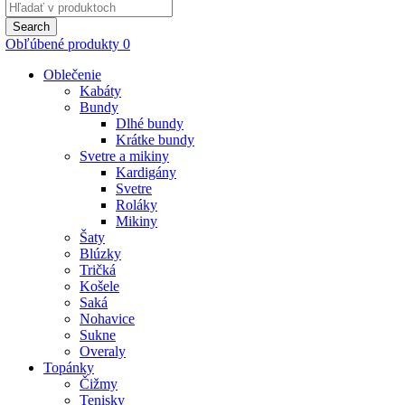
Search
for:
Search
Obľúbené produkty
0
Oblečenie
Kabáty
Bundy
Dlhé bundy
Krátke bundy
Svetre a mikiny
Kardigány
Svetre
Roláky
Mikiny
Šaty
Blúzky
Tričká
Košele
Saká
Nohavice
Sukne
Overaly
Topánky
Čižmy
Tenisky