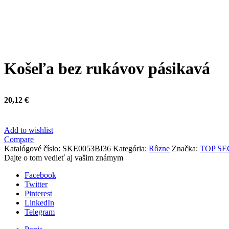
Click to enlarge
Košeľa bez rukávov pásikavá
20,12
€
Add to wishlist
Compare
Katalógové číslo:
SKE0053BI36
Kategória:
Rôzne
Značka:
TOP SE
Dajte o tom vedieť aj vašim známym
Facebook
Twitter
Pinterest
LinkedIn
Telegram