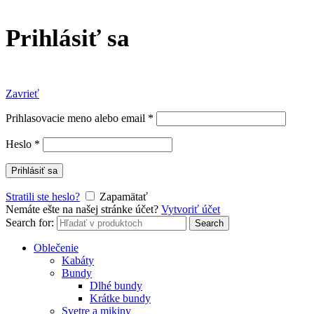
Prihlásiť sa
Zavrieť
Prihlasovacie meno alebo email
*
Heslo
*
Prihlásiť sa
Stratili ste heslo?
Zapamätať
Nemáte ešte na našej stránke účet?
Vytvoriť účet
Search for:
Search
Oblečenie
Kabáty
Bundy
Dlhé bundy
Krátke bundy
Svetre a mikiny