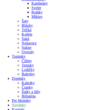
Kardigány
Svetre
Roláky
Mikiny
Šaty
Blúzky
Tričká
Košele
Saká
Nohavice
Sukne
Overaly
Topánky
Čižmy
Tenisky
Lodičky
Baleríny
Doplnky
Kabelky
Čiapky
Šatky a šály
Bižutéria
Pre Moletky
Novinky
Kontakt