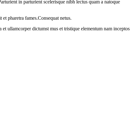
rturient in parturient scelerisque nibh lectus quam a natoque
it et pharetra fames.Consequat netus.
 a et ullamcorper dictumst mus et tristique elementum nam inceptos