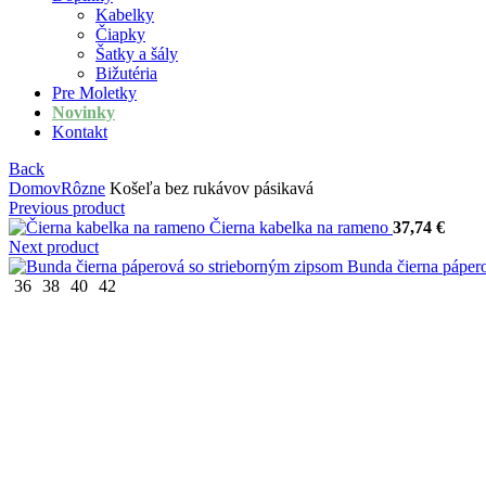
Kabelky
Čiapky
Šatky a šály
Bižutéria
Pre Moletky
Novinky
Kontakt
Back
Domov
Rôzne
Košeľa bez rukávov pásikavá
Previous product
Čierna kabelka na rameno
37,74
€
Next product
Bunda čierna páper
36
38
40
42