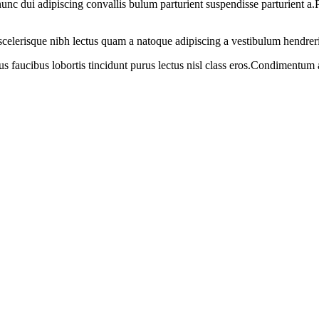
 dui adipiscing convallis bulum parturient suspendisse parturient a.Pa
t scelerisque nibh lectus quam a natoque adipiscing a vestibulum hendrer
us faucibus lobortis tincidunt purus lectus nisl class eros.Condimentum