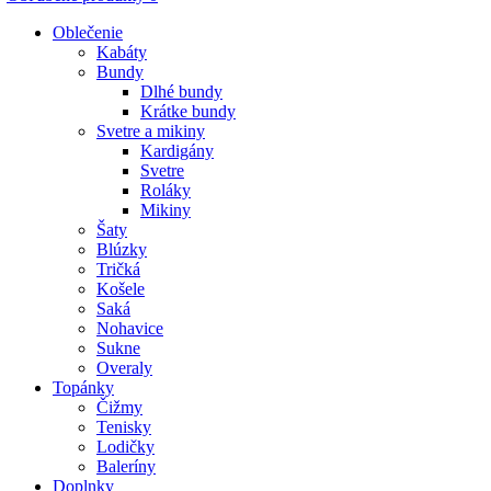
Oblečenie
Kabáty
Bundy
Dlhé bundy
Krátke bundy
Svetre a mikiny
Kardigány
Svetre
Roláky
Mikiny
Šaty
Blúzky
Tričká
Košele
Saká
Nohavice
Sukne
Overaly
Topánky
Čižmy
Tenisky
Lodičky
Baleríny
Doplnky