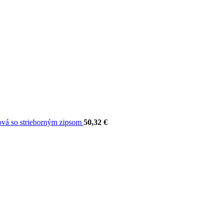
ová so strieborným zipsom
50,32
€