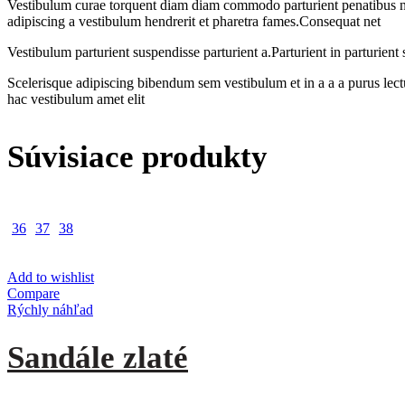
Vestibulum curae torquent diam diam commodo parturient penatibus nunc
adipiscing a vestibulum hendrerit et pharetra fames.Consequat net
Vestibulum parturient suspendisse parturient a.Parturient in parturien
Scelerisque adipiscing bibendum sem vestibulum et in a a a purus lect
hac vestibulum amet elit
Súvisiace produkty
36
37
38
Add to wishlist
Compare
Rýchly náhľad
Sandále zlaté