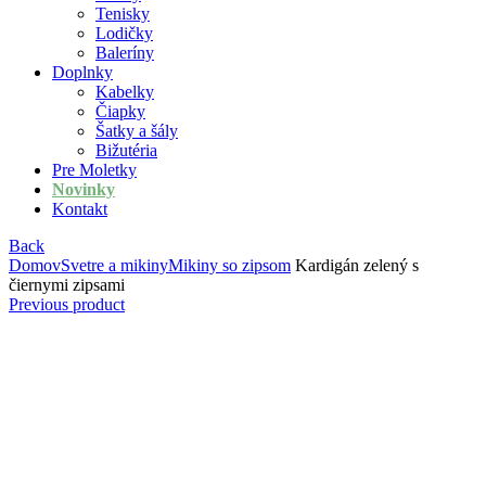
Tenisky
Lodičky
Baleríny
Doplnky
Kabelky
Čiapky
Šatky a šály
Bižutéria
Pre Moletky
Novinky
Kontakt
Back
Domov
Svetre a mikiny
Mikiny so zipsom
Kardigán zelený s
čiernymi zipsami
Previous product