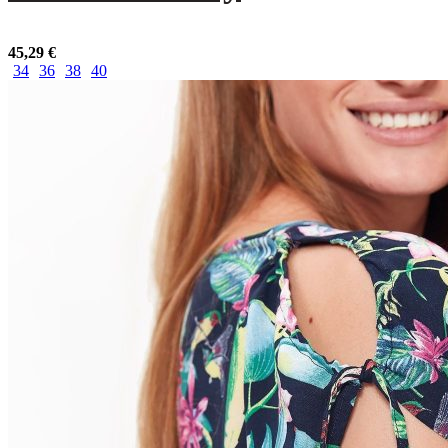
45,29
€
34
36
38
40