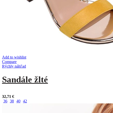
Add to wishlist
Compare
Rýchly náhľad
Sandále žlté
32,71
€
36
38
40
42