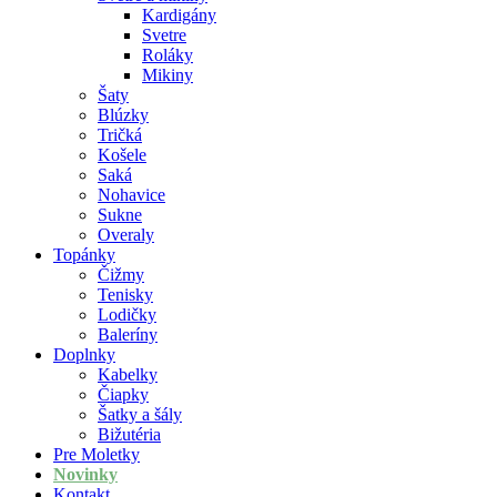
Kardigány
Svetre
Roláky
Mikiny
Šaty
Blúzky
Tričká
Košele
Saká
Nohavice
Sukne
Overaly
Topánky
Čižmy
Tenisky
Lodičky
Baleríny
Doplnky
Kabelky
Čiapky
Šatky a šály
Bižutéria
Pre Moletky
Novinky
Kontakt