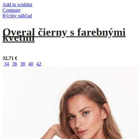
Add to wishlist
Compare
Rýchly náhľad
Overal čierny s farebnými
kvetmi
32,71
€
34
36
38
40
42