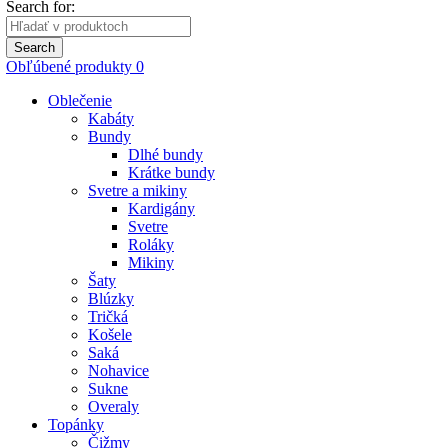
Search for:
Search
Obľúbené produkty
0
Oblečenie
Kabáty
Bundy
Dlhé bundy
Krátke bundy
Svetre a mikiny
Kardigány
Svetre
Roláky
Mikiny
Šaty
Blúzky
Tričká
Košele
Saká
Nohavice
Sukne
Overaly
Topánky
Čižmy