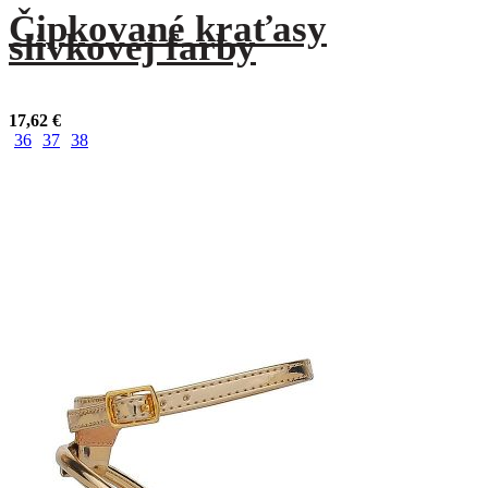
Čipkované kraťasy
slivkovej farby
17,62
€
36
37
38