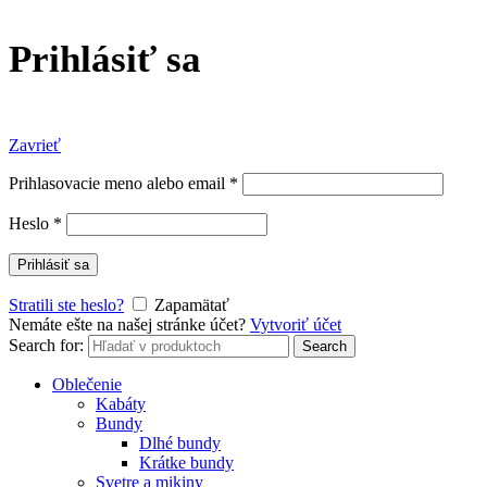
Prihlásiť sa
Zavrieť
Prihlasovacie meno alebo email
*
Heslo
*
Prihlásiť sa
Stratili ste heslo?
Zapamätať
Nemáte ešte na našej stránke účet?
Vytvoriť účet
Search for:
Search
Oblečenie
Kabáty
Bundy
Dlhé bundy
Krátke bundy
Svetre a mikiny