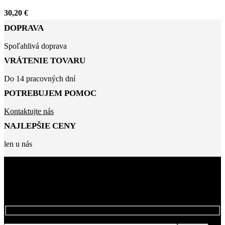
30,20
€
DOPRAVA
Spoľahlivá doprava
VRÁTENIE TOVARU
Do 14 pracovných dní
POTREBUJEM POMOC
Kontaktujte nás
NAJLEPŠIE CENY
len u nás
BUĎTE MEDZI PRVÝMI, KTORÍ SA
NAŠÍCH ZĽAVÁCH
DOZVEDIA O