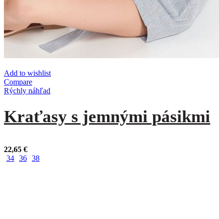
Add to wishlist
Compare
Rýchly náhľad
Kraťasy s jemnými pásikmi
22,65
€
34
36
38