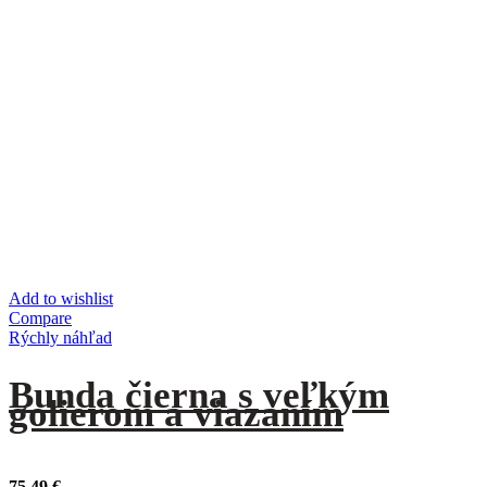
Add to wishlist
Compare
Rýchly náhľad
Bunda čierna s veľkým
golierom a viazaním
75,49
€