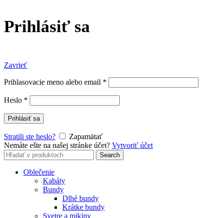
Prihlásiť sa
Zavrieť
Prihlasovacie meno alebo email
*
Heslo
*
Prihlásiť sa
Stratili ste heslo?
Zapamätať
Nemáte ešte na našej stránke účet?
Vytvoriť účet
Search
Search
for:
Oblečenie
Kabáty
Bundy
Dlhé bundy
Krátke bundy
Svetre a mikiny