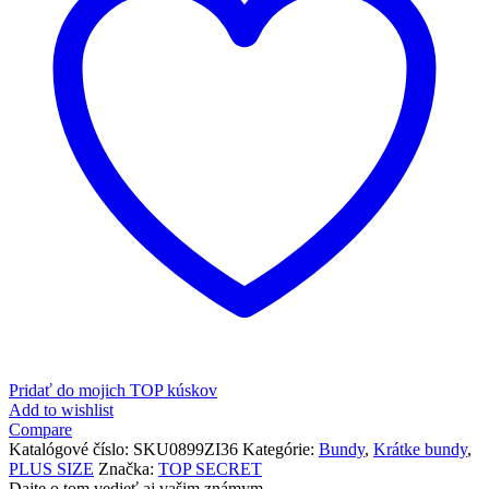
Pridať do mojich TOP kúskov
Add to wishlist
Compare
Katalógové číslo:
SKU0899ZI36
Kategórie:
Bundy
,
Krátke bundy
,
PLUS SIZE
Značka:
TOP SECRET
Dajte o tom vedieť aj vašim známym