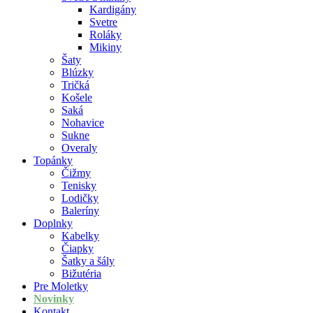
Kardigány
Svetre
Roláky
Mikiny
Šaty
Blúzky
Tričká
Košele
Saká
Nohavice
Sukne
Overaly
Topánky
Čižmy
Tenisky
Lodičky
Baleríny
Doplnky
Kabelky
Čiapky
Šatky a šály
Bižutéria
Pre Moletky
Novinky
Kontakt