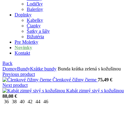
Lodičky
Baleríny
Doplnky
Kabelky
Čiapky
Šatky a šály
Bižutéria
Pre Moletky
Novinky
Kontakt
Back
Domov
Bundy
Krátke bundy
Bunda krátka zelená s kožušinou
Previous product
Členkové čižmy čierne
75,49
€
Next product
Kabát zimný sivý s kožušinou
88,08
€
36
38
40
42
44
46