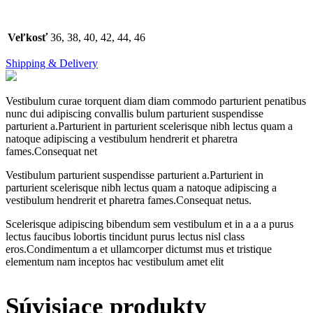
Veľkosť
36, 38, 40, 42, 44, 46
Shipping & Delivery
Vestibulum curae torquent diam diam commodo parturient penatibus
nunc dui adipiscing convallis bulum parturient suspendisse
parturient a.Parturient in parturient scelerisque nibh lectus quam a
natoque adipiscing a vestibulum hendrerit et pharetra
fames.Consequat net
Vestibulum parturient suspendisse parturient a.Parturient in
parturient scelerisque nibh lectus quam a natoque adipiscing a
vestibulum hendrerit et pharetra fames.Consequat netus.
Scelerisque adipiscing bibendum sem vestibulum et in a a a purus
lectus faucibus lobortis tincidunt purus lectus nisl class
eros.Condimentum a et ullamcorper dictumst mus et tristique
elementum nam inceptos hac vestibulum amet elit
Súvisiace produkty