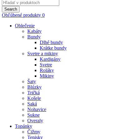
Search
for:
Search
Obľúbené produkty
0
Oblečenie
Kabáty
Bundy
Dlhé bundy
Krátke bundy
Svetre a mikiny
Kardigány
Svetre
Roláky
Mikiny
Šaty
Blúzky
Tričká
Košele
Saká
Nohavice
Sukne
Overaly
Topánky
Čižmy
Tenisky