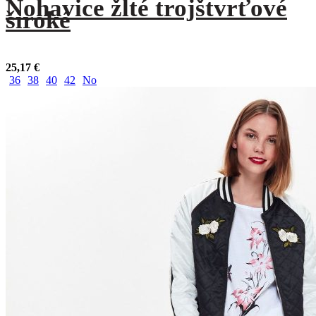
Nohavice žlté trojštvrťové
široké
25,17
€
36
38
40
42
No