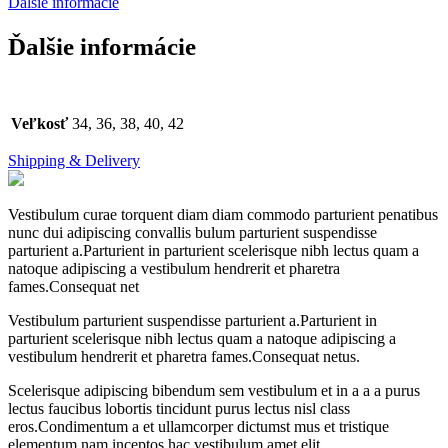
Ďalšie informácie
Ďalšie informácie
Veľkosť
34, 36, 38, 40, 42
Shipping & Delivery
Vestibulum curae torquent diam diam commodo parturient penatibus
nunc dui adipiscing convallis bulum parturient suspendisse
parturient a.Parturient in parturient scelerisque nibh lectus quam a
natoque adipiscing a vestibulum hendrerit et pharetra
fames.Consequat net
Vestibulum parturient suspendisse parturient a.Parturient in
parturient scelerisque nibh lectus quam a natoque adipiscing a
vestibulum hendrerit et pharetra fames.Consequat netus.
Scelerisque adipiscing bibendum sem vestibulum et in a a a purus
lectus faucibus lobortis tincidunt purus lectus nisl class
eros.Condimentum a et ullamcorper dictumst mus et tristique
elementum nam inceptos hac vestibulum amet elit