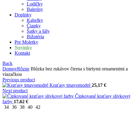
Lodičky
Baleríny
Doplnky
Kabelky
Čiapky
Šatky a šály
Bižutéria
Pre Moletky
Novinky
Kontakt
Back
Domov
Rôzne
Blúzka bez rukávov čierna s bielymi ornamentmi a
viazačkou
Previous product
Kraťasy tmavomodré
25,17
€
Next product
Čipkované kraťasy slivkovej
farby
17,62
€
34
36
38
40
42