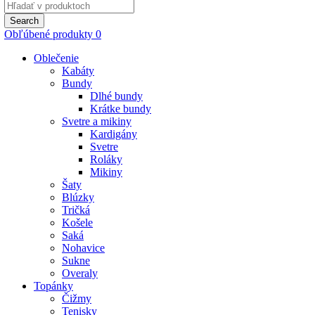
Search
for:
Search
Obľúbené produkty
0
Oblečenie
Kabáty
Bundy
Dlhé bundy
Krátke bundy
Svetre a mikiny
Kardigány
Svetre
Roláky
Mikiny
Šaty
Blúzky
Tričká
Košele
Saká
Nohavice
Sukne
Overaly
Topánky
Čižmy
Tenisky