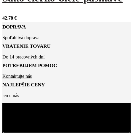
42,78
€
DOPRAVA
Spoľahlivá doprava
VRÁTENIE TOVARU
Do 14 pracovných dní
POTREBUJEM POMOC
Kontaktujte nás
NAJLEPŠIE CENY
len u nás
BUĎTE MEDZI PRVÝMI, KTORÍ SA
NAŠÍCH ZĽAVÁCH
DOZVEDIA O