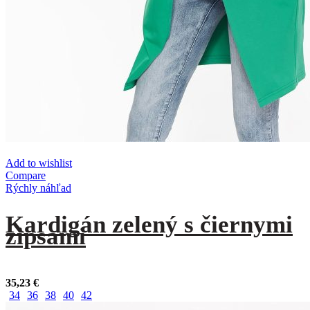
Add to wishlist
Compare
Rýchly náhľad
Kardigán zelený s čiernymi
zipsami
35,23
€
34
36
38
40
42