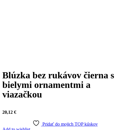
Click to enlarge
Blúzka bez rukávov čierna s
bielymi ornamentmi a
viazačkou
20,12
€
Pridať do mojich TOP kúskov
Add to wishlist