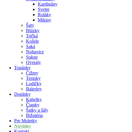
Kardigány
Svetre
Roláky
Mikiny
Šaty
Blúzky
Tričká
Košele
Saká
Nohavice
Sukne
Overaly
Topánky
Čižmy
Tenisky
Lodičky
Baleríny
Doplnky
Kabelky
Čiapky
Šatky a šály
Bižutéria
Pre Moletky
Novinky
Kontakt