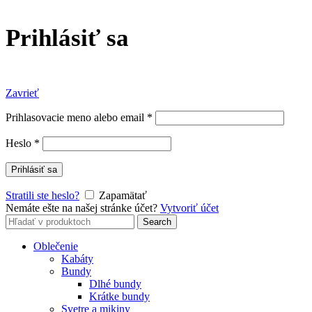
Prihlásiť sa
Zavrieť
Prihlasovacie meno alebo email
*
Heslo
*
Prihlásiť sa
Stratili ste heslo?
Zapamätať
Nemáte ešte na našej stránke účet?
Vytvoriť účet
Search
Search
for:
Oblečenie
Kabáty
Bundy
Dlhé bundy
Krátke bundy
Svetre a mikiny