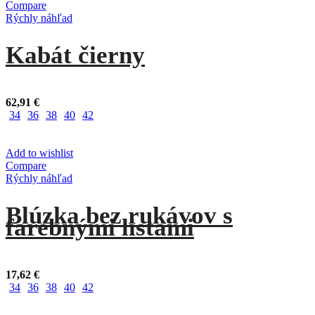
Compare
Rýchly náhľad
Kabát čierny
62,91
€
34
36
38
40
42
Add to wishlist
Compare
Rýchly náhľad
Blúzka bez rukávov s
farebnými listami
17,62
€
34
36
38
40
42