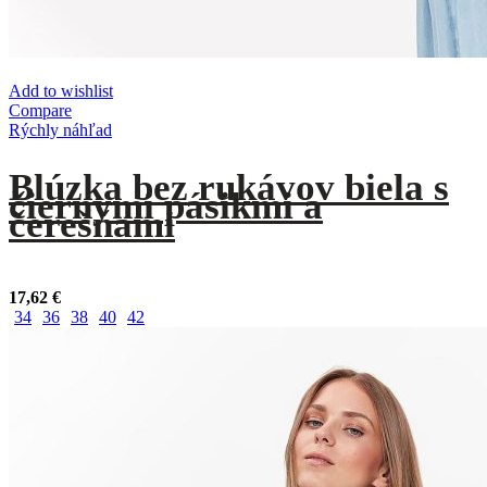
Add to wishlist
Compare
Rýchly náhľad
Blúzka bez rukávov biela s
čiernymi pásikmi a
čerešňami
17,62
€
34
36
38
40
42