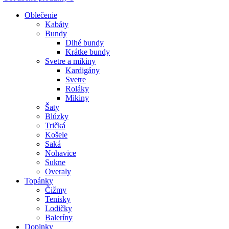
Oblečenie
Kabáty
Bundy
Dlhé bundy
Krátke bundy
Svetre a mikiny
Kardigány
Svetre
Roláky
Mikiny
Šaty
Blúzky
Tričká
Košele
Saká
Nohavice
Sukne
Overaly
Topánky
Čižmy
Tenisky
Lodičky
Baleríny
Doplnky