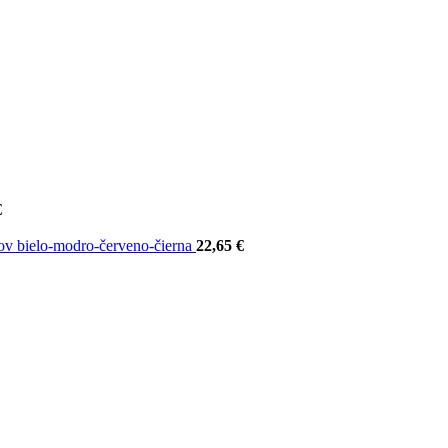
€
ov bielo-modro-červeno-čierna
22,65
€