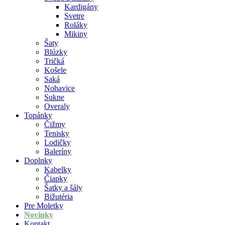
Kardigány
Svetre
Roláky
Mikiny
Šaty
Blúzky
Tričká
Košele
Saká
Nohavice
Sukne
Overaly
Topánky
Čižmy
Tenisky
Lodičky
Baleríny
Doplnky
Kabelky
Čiapky
Šatky a šály
Bižutéria
Pre Moletky
Novinky
Kontakt