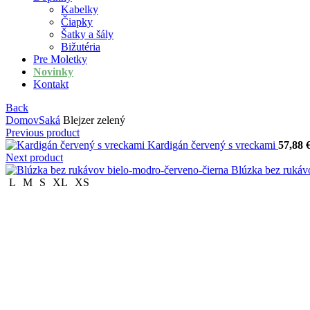
Kabelky
Čiapky
Šatky a šály
Bižutéria
Pre Moletky
Novinky
Kontakt
Back
Domov
Saká
Blejzer zelený
Previous product
Kardigán červený s vreckami
57,88
Next product
Blúzka bez rukáv
L
M
S
XL
XS