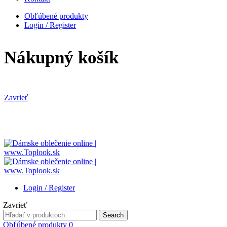
Obľúbené produkty
Login / Register
Nákupný košík
Zavrieť
Login / Register
Zavrieť
Search
Search
for:
Obľúbené produkty
0