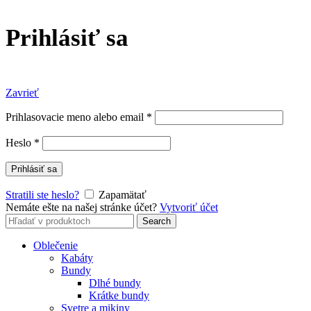
Prihlásiť sa
Zavrieť
Prihlasovacie meno alebo email
*
Heslo
*
Prihlásiť sa
Stratili ste heslo?
Zapamätať
Nemáte ešte na našej stránke účet?
Vytvoriť účet
Search
Search
for:
Oblečenie
Kabáty
Bundy
Dlhé bundy
Krátke bundy
Svetre a mikiny