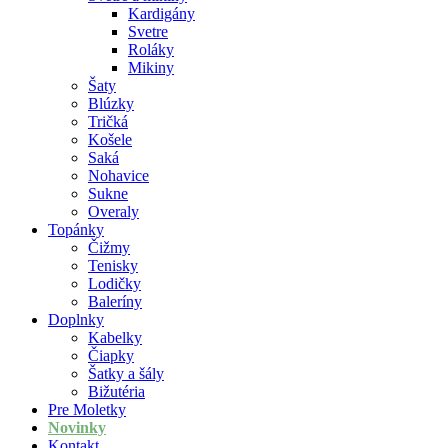
Kardigány
Svetre
Roláky
Mikiny
Šaty
Blúzky
Tričká
Košele
Saká
Nohavice
Sukne
Overaly
Topánky
Čižmy
Tenisky
Lodičky
Baleríny
Doplnky
Kabelky
Čiapky
Šatky a šály
Bižutéria
Pre Moletky
Novinky
Kontakt