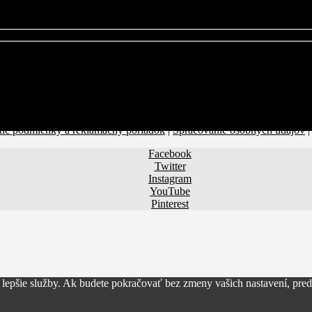
NAŠÍCH
ZI PRVÝMI, KTORÍ SA DOZVEDIA O
é podmienky a reklamačný poriadok
|
Spracovanie osobných údajov
Facebook
Twitter
Instagram
YouTube
Pinterest
lepšie služby. Ak budete pokračovať bez zmeny vašich nastavení, pred