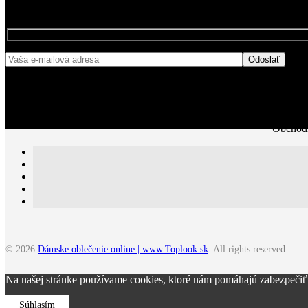
BUĎTE MED
Obchodn
© 2026
Dámske oblečenie online | www.Toplook.sk
. All rights reserved
Na našej stránke používame cookies, ktoré nám pomáhajú zabezpečiť 
Súhlasím