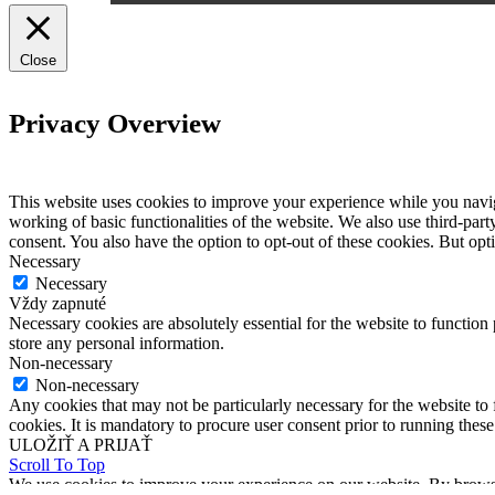
Close
Privacy Overview
This website uses cookies to improve your experience while you navigat
working of basic functionalities of the website. We also use third-pa
consent. You also have the option to opt-out of these cookies. But op
Necessary
Necessary
Vždy zapnuté
Necessary cookies are absolutely essential for the website to function 
store any personal information.
Non-necessary
Non-necessary
Any cookies that may not be particularly necessary for the website to 
cookies. It is mandatory to procure user consent prior to running thes
ULOŽIŤ A PRIJAŤ
Scroll To Top
We use cookies to improve your experience on our website. By browsin