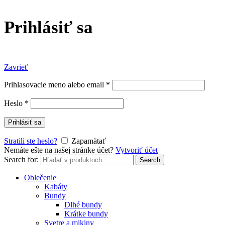
Prihlásiť sa
Zavrieť
Prihlasovacie meno alebo email
*
Heslo
*
Prihlásiť sa
Stratili ste heslo?
Zapamätať
Nemáte ešte na našej stránke účet?
Vytvoriť účet
Search for:
Search
Oblečenie
Kabáty
Bundy
Dlhé bundy
Krátke bundy
Svetre a mikiny