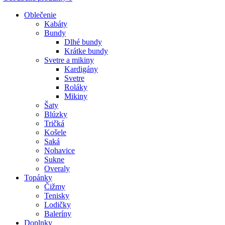
Oblečenie
Kabáty
Bundy
Dlhé bundy
Krátke bundy
Svetre a mikiny
Kardigány
Svetre
Roláky
Mikiny
Šaty
Blúzky
Tričká
Košele
Saká
Nohavice
Sukne
Overaly
Topánky
Čižmy
Tenisky
Lodičky
Baleríny
Doplnky