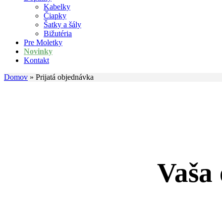
Kabelky
Čiapky
Šatky a šály
Bižutéria
Pre Moletky
Novinky
Kontakt
Domov
»
Prijatá objednávka
Vaša 